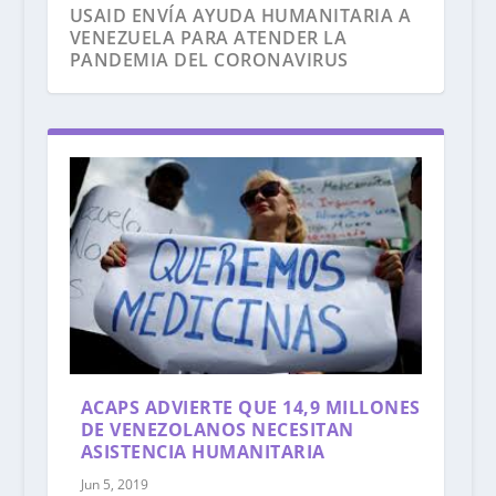
USAID ENVÍA AYUDA HUMANITARIA A
VENEZUELA PARA ATENDER LA
PANDEMIA DEL CORONAVIRUS
SUMINISTROS DE LAS NACIONES
UNIDAS LLEGAN A VENEZUELA PARA
APOYAR LA RESPUESTA A LA COVID-19
ACAPS ADVIERTE QUE 14,9 MILLONES
DE VENEZOLANOS NECESITAN
ASISTENCIA HUMANITARIA
Jun 5, 2019