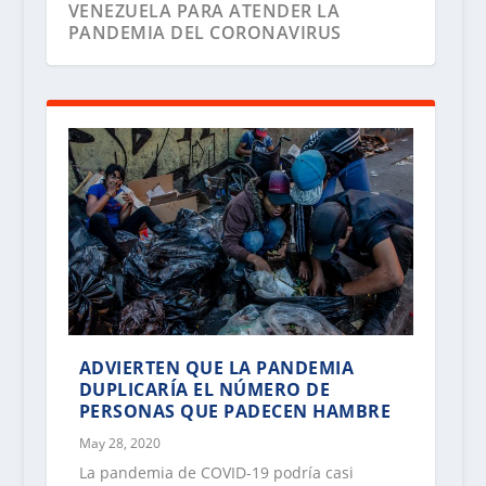
VENEZUELA PARA ATENDER LA
PANDEMIA DEL CORONAVIRUS
GOBIERNO Y OPOSICIÓN FIRMAN
ACUERDO DE COOPERACIÓN PARA
ADVIERTEN QUE LA PANDEMIA
ATENDER EL COVID-19
DUPLICARÍA EL NÚMERO DE
PERSONAS QUE PADECEN HAMBRE
May 28, 2020
La pandemia de COVID-19 podría casi