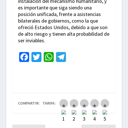
instalación del mecanismo humanitario, y
es importante que siga siendo una
posición unificada, frente a asistencias
bilaterales de gobiernos, como la que
ofreció Estados Unidos, debido a que son
de alto riesgo y tienen alta probabilidad de
ser inviables.
F
T
W
T
a
w
h
e
c
i
a
l
e
t
t
e
b
t
s
g
COMPARTIR:
TARIFA:
o
e
A
r
o
r
p
a
k
p
m