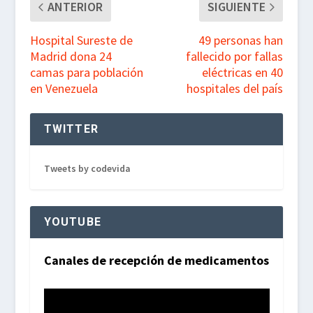
ANTERIOR
SIGUIENTE
Hospital Sureste de
49 personas han
Madrid dona 24
fallecido por fallas
camas para población
eléctricas en 40
en Venezuela
hospitales del país
TWITTER
Tweets by codevida
YOUTUBE
Canales de recepción de medicamentos