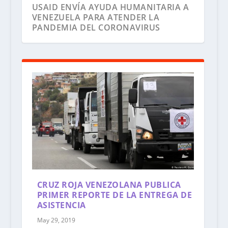
USAID ENVÍA AYUDA HUMANITARIA A
VENEZUELA PARA ATENDER LA
PANDEMIA DEL CORONAVIRUS
46.896 VENEZOLANOS HAN
REGRESADO AL PAÍS DURANTE LA
CRUZ ROJA VENEZOLANA PUBLICA
PANDEMIA COVID-19
PRIMER REPORTE DE LA ENTREGA DE
ASISTENCIA
May 29, 2019