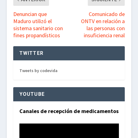
Denuncian que
Comunicado de
Maduro utilizó el
ONTV en relación a
sistema sanitario con
las personas con
fines propandísticos
insuficiencia renal
TWITTER
Tweets by codevida
YOUTUBE
Canales de recepción de medicamentos