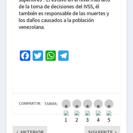
de la toma de decisiones del IVSS, él
también es responsable de las muertes y
los daños causados a la población
venezolana.
F
T
W
T
a
w
h
e
c
i
a
l
e
t
t
e
b
t
s
g
COMPARTIR:
TARIFA:
o
e
A
r
o
r
p
a
k
p
m
ANTERIOR
SIGUIENTE