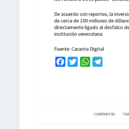
De acuerdo con reportes, la invers
de cerca de 100 millones de dólares
directamente ligado al desfalco del
institución venezolana.
Fuente: Caraota Digital
F
T
W
T
a
w
h
e
c
i
a
l
e
t
t
e
b
t
s
g
o
e
A
r
COMPARTIR:
TAR
o
r
p
a