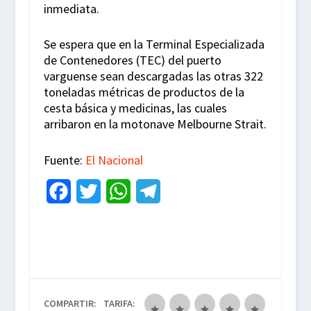
inmediata.
Se espera que en la Terminal Especializada
de Contenedores (TEC) del puerto
varguense sean descargadas las otras 322
toneladas métricas de productos de la
cesta básica y medicinas, las cuales
arribaron en la motonave Melbourne Strait.
Fuente:
El Nacional
F
T
W
T
a
w
h
e
c
i
a
l
e
t
t
e
b
t
s
g
COMPARTIR:
TARIFA: