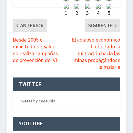
o
e
A
r
o
r
p
a
k
p
m
ANTERIOR
SIGUIENTE
Desde 2005 el
El colapso económico
ministerio de Salud
ha forzado la
no realiza campañas
migración hacia las
de prevención del VIH
minas propagándose
la malaria
TWITTER
Tweets by codevida
YOUTUBE