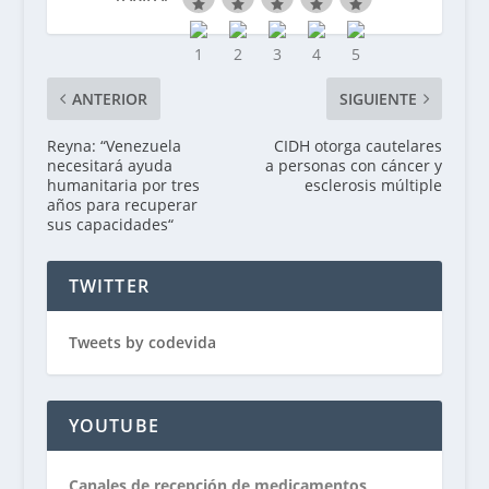
k
p
m
ANTERIOR
SIGUIENTE
Reyna: “Venezuela
CIDH otorga cautelares
necesitará ayuda
a personas con cáncer y
humanitaria por tres
esclerosis múltiple
años para recuperar
sus capacidades“
TWITTER
Tweets by codevida
YOUTUBE
Canales de recepción de medicamentos