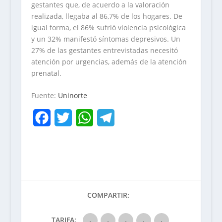
gestantes que, de acuerdo a la valoración
realizada, llegaba al 86,7% de los hogares. De
igual forma, el 86% sufrió violencia psicológica
y un 32% manifestó síntomas depresivos. Un
27% de las gestantes entrevistadas necesitó
atención por urgencias, además de la atención
prenatal.
Fuente:
Uninorte
F
T
W
T
a
w
h
e
c
i
a
l
e
t
t
e
b
t
s
g
COMPARTIR:
o
e
A
r
TARIFA:
o
r
p
a