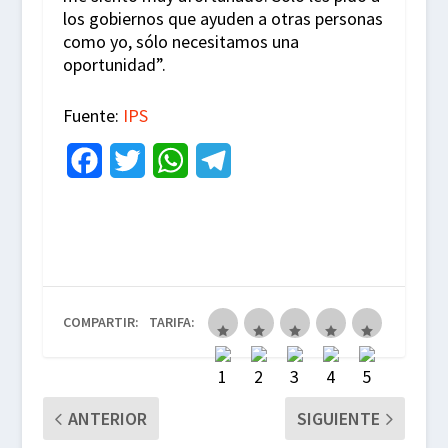
los gobiernos que ayuden a otras personas
como yo, sólo necesitamos una
oportunidad”.
Fuente:
IPS
F
T
W
T
a
w
h
e
c
i
a
l
e
t
t
e
b
t
s
g
COMPARTIR:
TARIFA:
o
e
A
r
o
r
p
a
k
p
m
ANTERIOR
SIGUIENTE