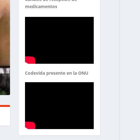
medicamentos
Codevida presente en la ONU