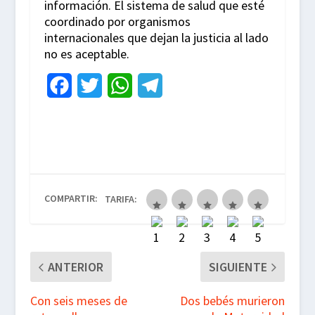
información. El sistema de salud que esté
coordinado por organismos
internacionales que dejan la justicia al lado
no es aceptable.
F
T
W
T
a
w
h
e
c
i
a
l
e
t
t
e
b
t
s
g
COMPARTIR:
TARIFA:
o
e
A
r
o
r
p
a
k
p
m
ANTERIOR
SIGUIENTE
Con seis meses de
Dos bebés murieron