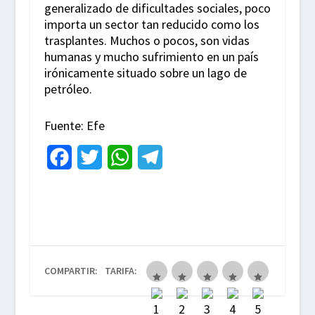
generalizado de dificultades sociales, poco
importa un sector tan reducido como los
trasplantes. Muchos o pocos, son vidas
humanas y mucho sufrimiento en un país
irónicamente situado sobre un lago de
petróleo.
Fuente: Efe
F
T
W
T
a
w
h
e
c
i
a
l
e
t
t
e
b
t
s
g
COMPARTIR:
TARIFA:
o
e
A
r
o
r
p
a