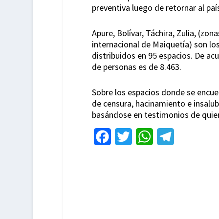
preventiva luego de retornar al paí
Apure, Bolívar, Táchira, Zulia, (zon
internacional de Maiquetía) son lo
distribuidos en 95 espacios. De a
de personas es de 8.463.
Sobre los espacios donde se encue
de censura, hacinamiento e insalu
basándose en testimonios de quien
F
T
W
T
a
w
h
e
c
i
a
l
e
t
t
e
b
t
s
g