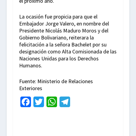
el próximo año.
La ocasión fue propicia para que el
Embajador Jorge Valero, en nombre del
Presidente Nicolás Maduro Moros y del
Gobierno Bolivariano, reiterara la
felicitación a la señora Bachelet por su
designación como Alta Comisionada de las
Naciones Unidas para los Derechos
Humanos.
Fuente: Ministerio de Relaciones
Exteriores
F
T
W
T
a
w
h
e
c
i
a
l
e
t
t
e