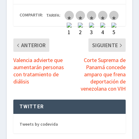
b
t
s
g
COMPARTIR:
TARIFA:
o
e
A
r
o
r
p
a
k
p
m
ANTERIOR
SIGUIENTE
Valencia advierte que
Corte Suprema de
aumentarán personas
Panamá concede
con tratamiento de
amparo que frena
diálisis
deportación de
venezolana con VIH
TWITTER
Tweets by codevida