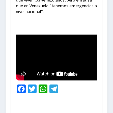
que en Venezuela “tenemos emergencias a
nivel nacional“.
F
T
W
T
a
w
h
e
c
i
a
l