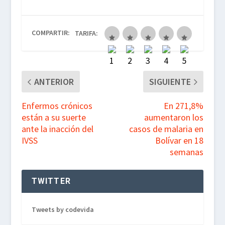
e
t
t
e
b
t
s
g
COMPARTIR:
TARIFA:
o
e
A
r
o
r
p
a
k
p
m
ANTERIOR
SIGUIENTE
Enfermos crónicos
En 271,8%
están a su suerte
aumentaron los
ante la inacción del
casos de malaria en
IVSS
Bolívar en 18
semanas
TWITTER
Tweets by codevida