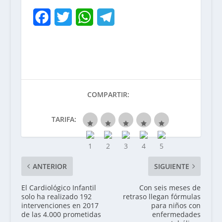
F
T
W
T
a
w
h
e
c
i
a
l
e
t
t
e
b
t
s
g
COMPARTIR:
o
e
A
r
TARIFA:
o
r
p
a
k
p
m
ANTERIOR
SIGUIENTE
El Cardiológico Infantil
Con seis meses de
solo ha realizado 192
retraso llegan fórmulas
intervenciones en 2017
para niños con
de las 4.000 prometidas
enfermedades