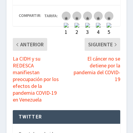
b
t
s
g
COMPARTIR:
TARIFA:
o
e
A
r
o
r
p
a
k
p
m
ANTERIOR
SIGUIENTE
La CIDH y su
El cáncer no se
REDESCA
detiene por la
manifiestan
pandemia del COVID-
preocupación por los
19
efectos de la
pandemia COVID-19
en Venezuela
TWITTER