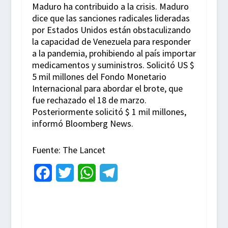
Maduro ha contribuido a la crisis. Maduro
dice que las sanciones radicales lideradas
por Estados Unidos están obstaculizando
la capacidad de Venezuela para responder
a la pandemia, prohibiendo al país importar
medicamentos y suministros. Solicitó US $
5 mil millones del Fondo Monetario
Internacional para abordar el brote, que
fue rechazado el 18 de marzo.
Posteriormente solicitó $ 1 mil millones,
informó Bloomberg News.
Fuente: The Lancet
F
T
W
T
a
w
h
e
c
i
a
l
e
t
t
e