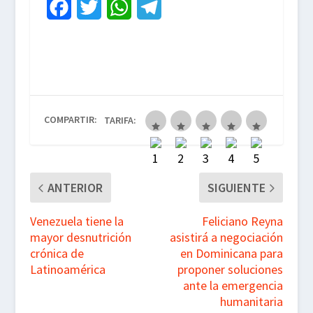
F
T
W
T
a
w
h
e
c
i
a
l
e
t
t
e
b
t
s
g
COMPARTIR:
TARIFA:
o
e
A
r
o
r
p
a
k
p
m
ANTERIOR
SIGUIENTE
Venezuela tiene la
Feliciano Reyna
mayor desnutrición
asistirá a negociación
crónica de
en Dominicana para
Latinoamérica
proponer soluciones
ante la emergencia
humanitaria