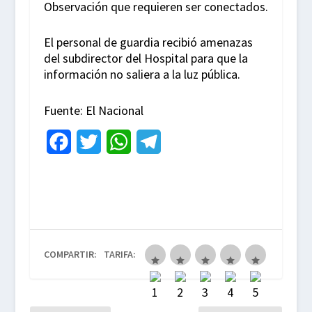
Observación que requieren ser conectados.
El personal de guardia recibió amenazas
del subdirector del Hospital para que la
información no saliera a la luz pública.
Fuente: El Nacional
F
T
W
T
a
w
h
e
c
i
a
l
e
t
t
e
b
t
s
g
COMPARTIR:
TARIFA:
o
e
A
r
o
r
p
a