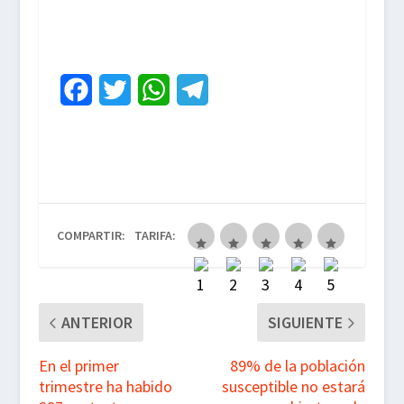
F
T
W
T
a
w
h
e
c
i
a
l
e
t
t
e
b
t
s
g
COMPARTIR:
TARIFA:
o
e
A
r
o
r
p
a
k
p
m
ANTERIOR
SIGUIENTE
En el primer
89% de la población
trimestre ha habido
susceptible no estará