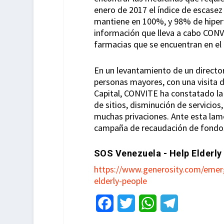
enero de 2017 el índice de escase
mantiene en 100%, y 98% de hipert
información que lleva a cabo CONVI
farmacias que se encuentran en el
En un levantamiento de un director
personas mayores, con una visita d
Capital, CONVITE ha constatado la 
de sitios, disminución de servicios
muchas privaciones. Ante esta lam
campaña de recaudación de fondos
SOS Venezuela - Help Elderly
https://www.generosity.com/emerg
elderly-people
F
T
W
T
a
w
h
e