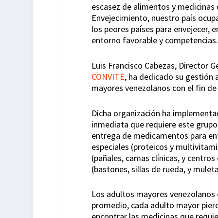
escasez de alimentos y medicinas q
Envejecimiento, nuestro país ocupa 
los peores países para envejecer, e
entorno favorable y competencias.
Luis Francisco Cabezas, Director 
CONVITE
, ha dedicado su gestión 
mayores venezolanos con el fin de 
Dicha organización ha implementad
inmediata que requiere este grupo 
entrega de medicamentos para enf
especiales (proteicos y multivitami
(pañales, camas clínicas, y centr
(bastones, sillas de rueda, y muleta
Los adultos mayores venezolanos e
promedio, cada adulto mayor pierd
encontrar las medicinas que requi